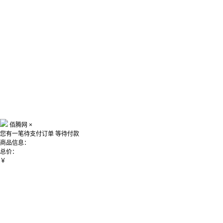
佰腾网
×
您有一笔待支付订单
等待付款
商品信息：
总价：
￥