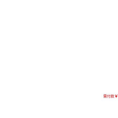
需付款
￥