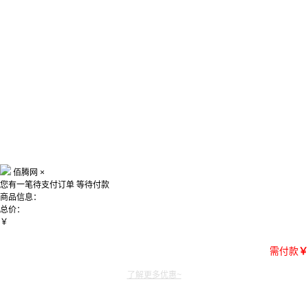
佰腾网
×
您有一笔待支付订单
等待付款
商品信息：
总价：
￥
需付款
￥
了解更多优惠~