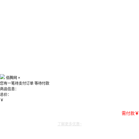
佰腾网
×
您有一笔待支付订单
等待付款
商品信息：
总价：
￥
需付款
￥
了解更多优惠~