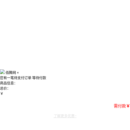
佰腾网
×
您有一笔待支付订单
等待付款
商品信息：
总价：
￥
需付款
￥
了解更多优惠~