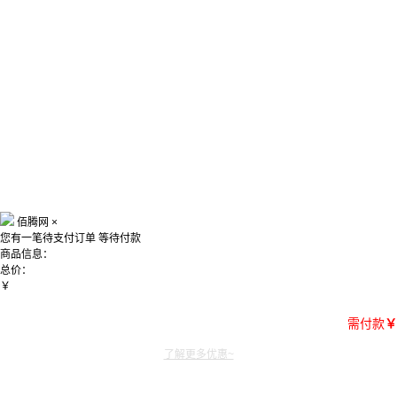
佰腾网
×
您有一笔待支付订单
等待付款
商品信息：
总价：
￥
需付款
￥
了解更多优惠~