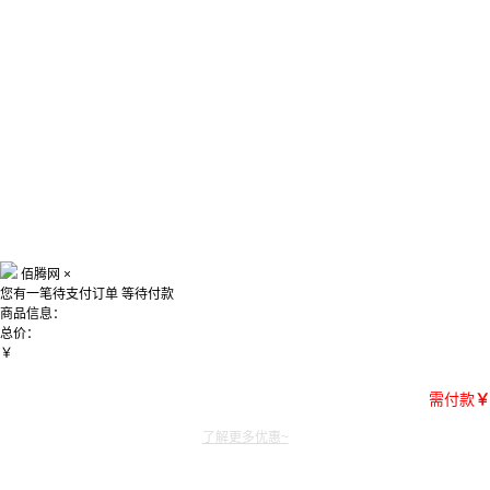
佰腾网
×
您有一笔待支付订单
等待付款
商品信息：
总价：
￥
需付款
￥
了解更多优惠~