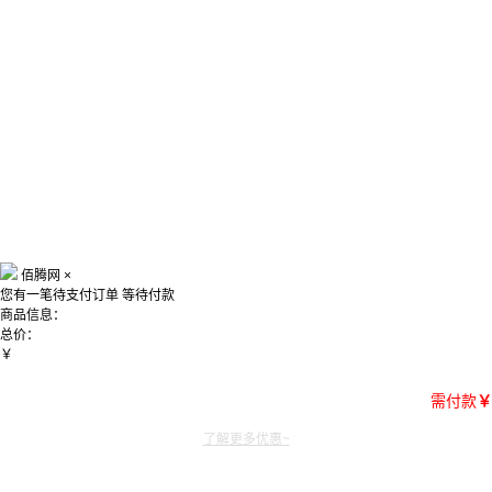
佰腾网
×
您有一笔待支付订单
等待付款
商品信息：
总价：
￥
需付款
￥
了解更多优惠~