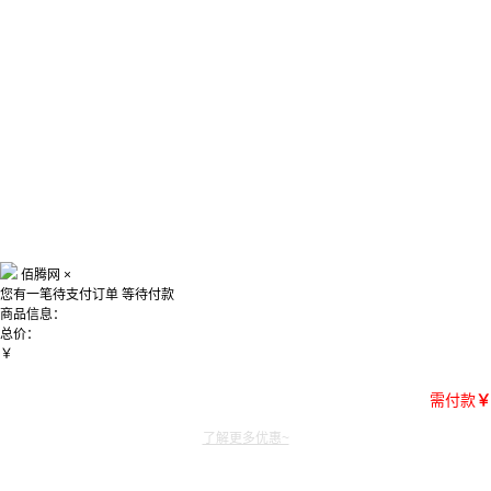
佰腾网
×
您有一笔待支付订单
等待付款
商品信息：
总价：
￥
需付款
￥
了解更多优惠~