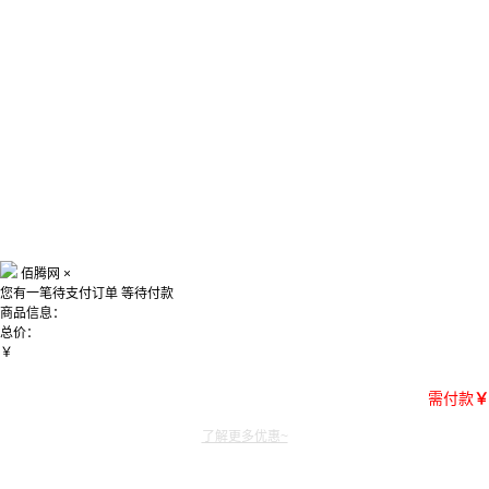
佰腾网
×
您有一笔待支付订单
等待付款
商品信息：
总价：
￥
需付款
￥
了解更多优惠~