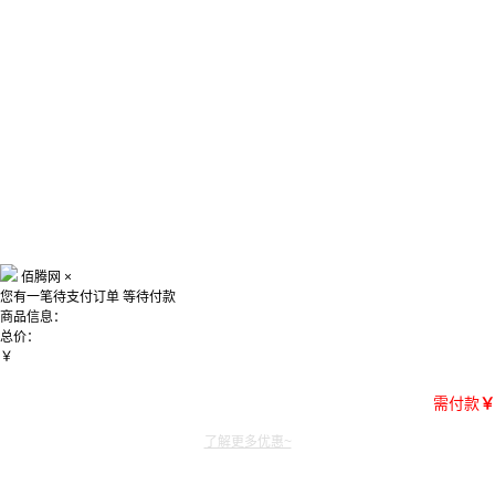
佰腾网
×
您有一笔待支付订单
等待付款
商品信息：
总价：
￥
需付款
￥
了解更多优惠~