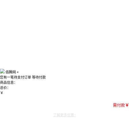
佰腾网
×
您有一笔待支付订单
等待付款
商品信息：
总价：
￥
需付款
￥
了解更多优惠~