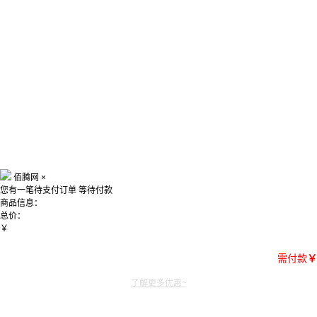
佰腾网
×
您有一笔待支付订单
等待付款
商品信息：
总价：
￥
需付款
￥
了解更多优惠~