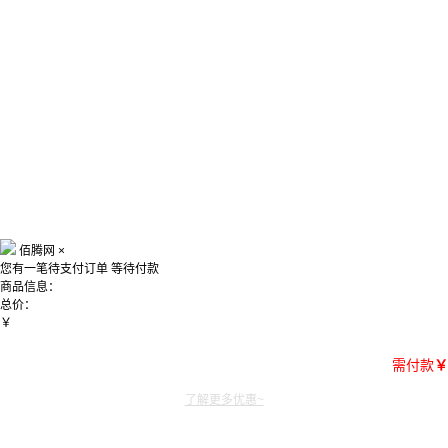
佰腾网
×
您有一笔待支付订单
等待付款
商品信息：
总价：
￥
需付款
￥
了解更多优惠~