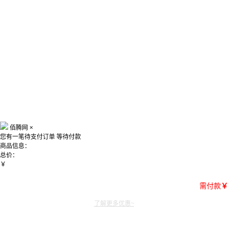
佰腾网
×
您有一笔待支付订单
等待付款
商品信息：
总价：
￥
需付款
￥
了解更多优惠~