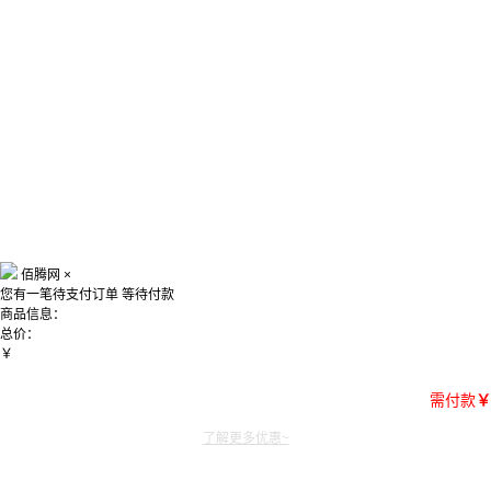
佰腾网
×
您有一笔待支付订单
等待付款
商品信息：
总价：
￥
需付款
￥
了解更多优惠~