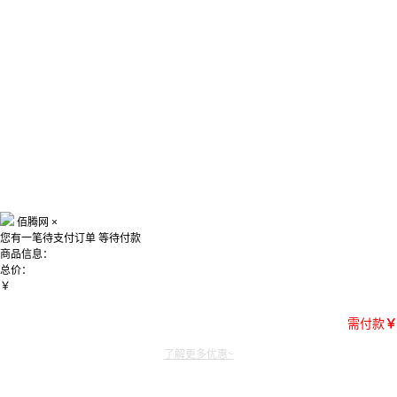
佰腾网
×
您有一笔待支付订单
等待付款
商品信息：
总价：
￥
需付款
￥
了解更多优惠~