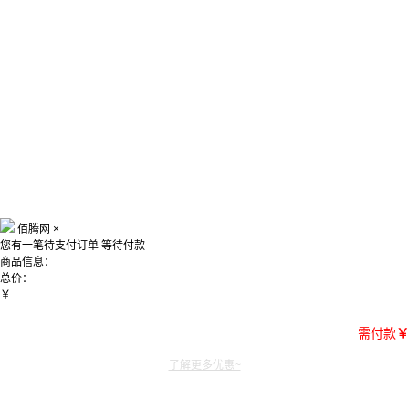
佰腾网
×
您有一笔待支付订单
等待付款
商品信息：
总价：
￥
需付款
￥
了解更多优惠~