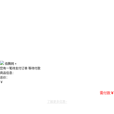
佰腾网
×
您有一笔待支付订单
等待付款
商品信息：
总价：
￥
需付款
￥
了解更多优惠~