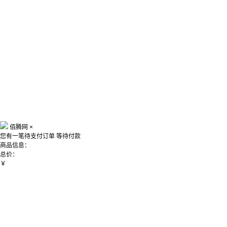
佰腾网
×
您有一笔待支付订单
等待付款
商品信息：
总价：
￥