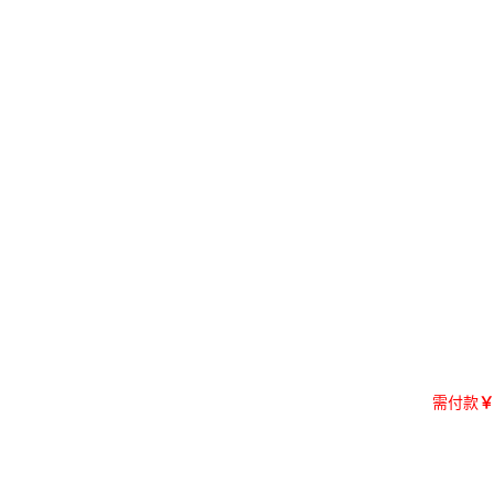
需付款
￥