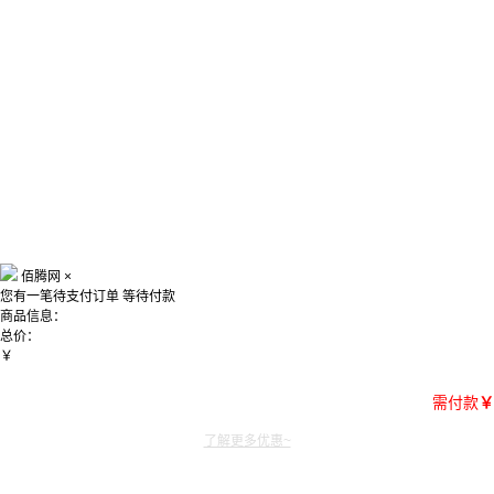
佰腾网
×
您有一笔待支付订单
等待付款
商品信息：
总价：
￥
需付款
￥
了解更多优惠~