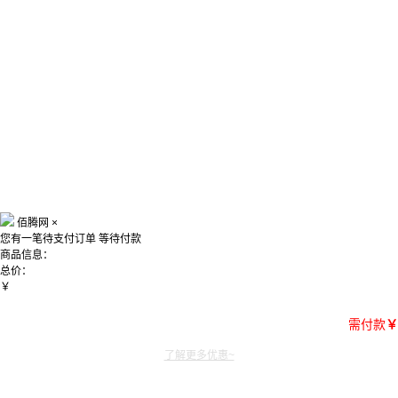
佰腾网
×
您有一笔待支付订单
等待付款
商品信息：
总价：
￥
需付款
￥
了解更多优惠~