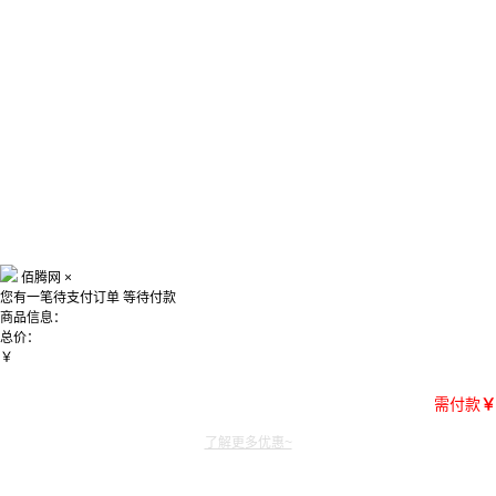
佰腾网
×
您有一笔待支付订单
等待付款
商品信息：
总价：
￥
需付款
￥
了解更多优惠~