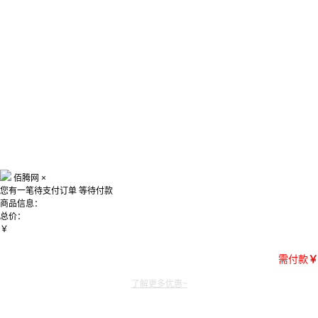
佰腾网
×
您有一笔待支付订单
等待付款
商品信息：
总价：
￥
需付款
￥
了解更多优惠~