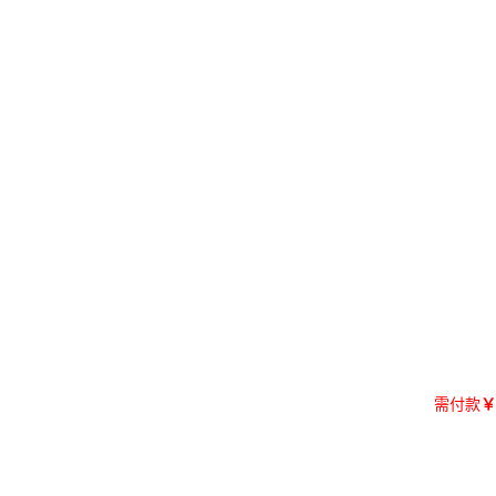
需付款
￥