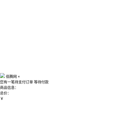
佰腾网
×
您有一笔待支付订单
等待付款
商品信息：
总价：
￥