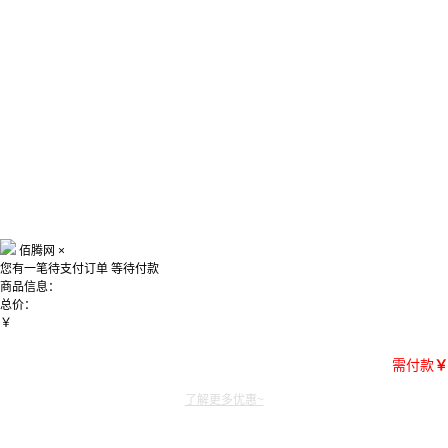
佰腾网
×
您有一笔待支付订单
等待付款
商品信息：
总价：
￥
需付款
￥
了解更多优惠~