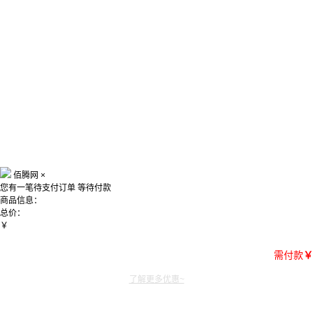
佰腾网
×
您有一笔待支付订单
等待付款
商品信息：
总价：
￥
需付款
￥
了解更多优惠~