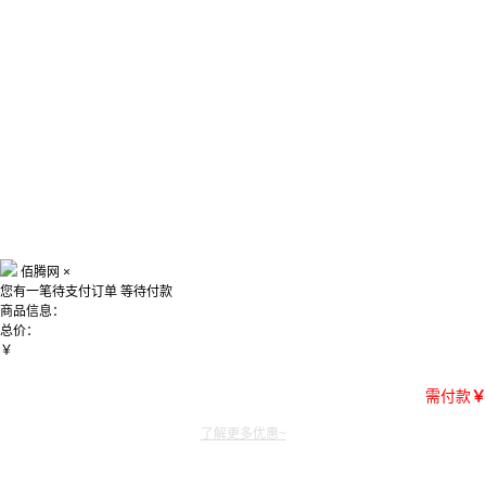
佰腾网
×
您有一笔待支付订单
等待付款
商品信息：
总价：
￥
需付款
￥
了解更多优惠~