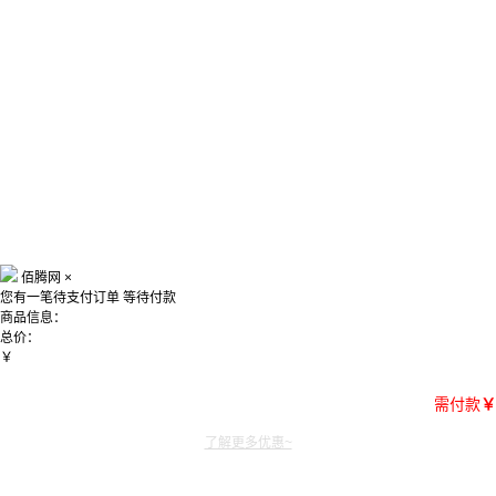
佰腾网
×
您有一笔待支付订单
等待付款
商品信息：
总价：
￥
需付款
￥
了解更多优惠~