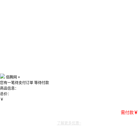
佰腾网
×
您有一笔待支付订单
等待付款
商品信息：
总价：
￥
需付款
￥
了解更多优惠~