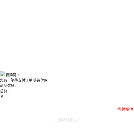
佰腾网
×
您有一笔待支付订单
等待付款
商品信息：
总价：
￥
需付款
￥
了解更多优惠~