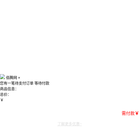
佰腾网
×
您有一笔待支付订单
等待付款
商品信息：
总价：
￥
需付款
￥
了解更多优惠~