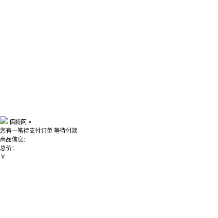
佰腾网
×
您有一笔待支付订单
等待付款
商品信息：
总价：
￥