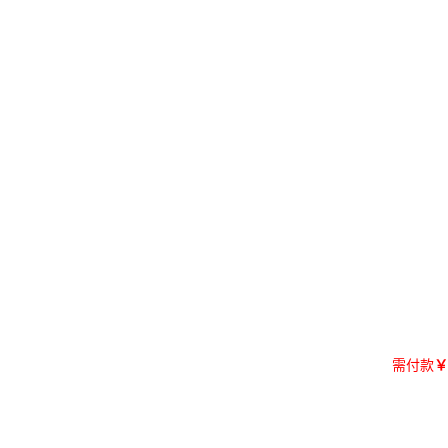
需付款
￥