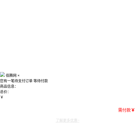
佰腾网
×
您有一笔待支付订单
等待付款
商品信息：
总价：
￥
需付款
￥
了解更多优惠~