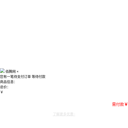
佰腾网
×
您有一笔待支付订单
等待付款
商品信息：
总价：
￥
需付款
￥
了解更多优惠~