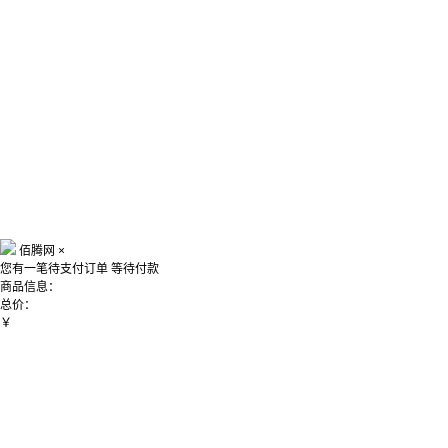
佰腾网
×
您有一笔待支付订单
等待付款
商品信息：
总价：
￥