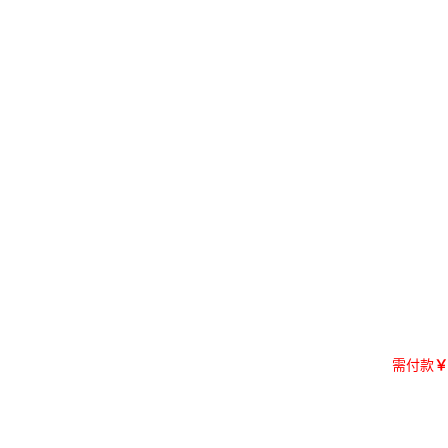
需付款
￥