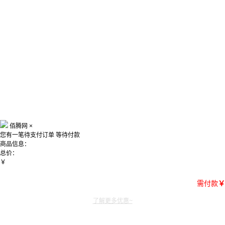
佰腾网
×
您有一笔待支付订单
等待付款
商品信息：
总价：
￥
需付款
￥
了解更多优惠~