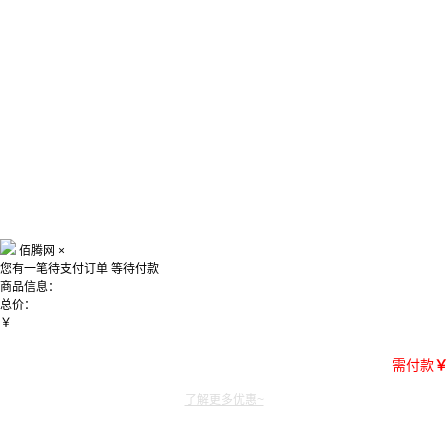
佰腾网
×
您有一笔待支付订单
等待付款
商品信息：
总价：
￥
需付款
￥
了解更多优惠~