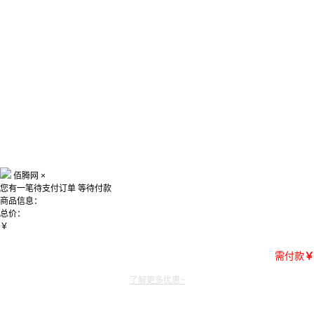
佰腾网
×
您有一笔待支付订单
等待付款
商品信息：
总价：
￥
需付款
￥
了解更多优惠~