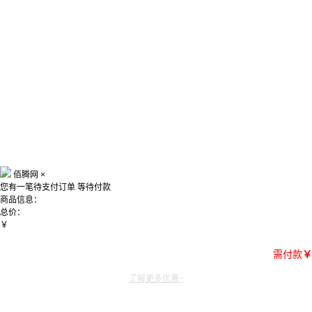
佰腾网
×
您有一笔待支付订单
等待付款
商品信息：
总价：
￥
需付款
￥
了解更多优惠~