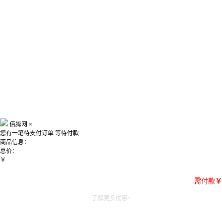
佰腾网
×
您有一笔待支付订单
等待付款
商品信息：
总价：
￥
需付款
￥
了解更多优惠~