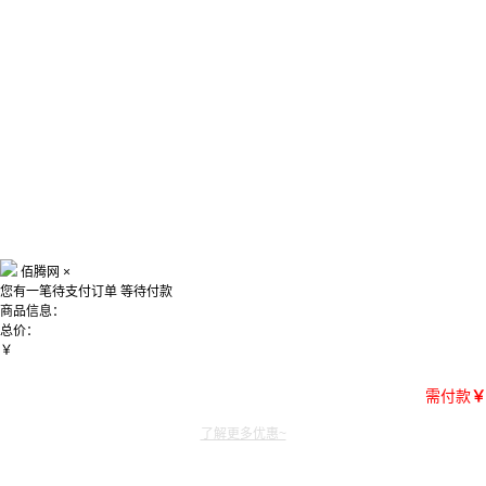
佰腾网
×
您有一笔待支付订单
等待付款
商品信息：
总价：
￥
需付款
￥
了解更多优惠~