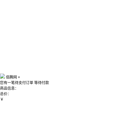
佰腾网
×
您有一笔待支付订单
等待付款
商品信息：
总价：
￥