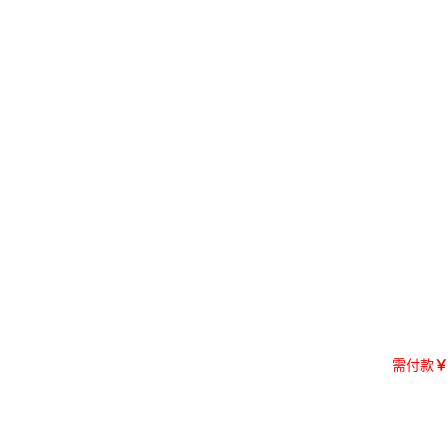
需付款
￥