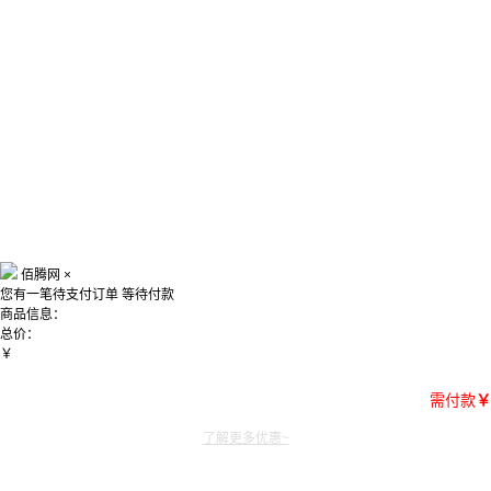
佰腾网
×
您有一笔待支付订单
等待付款
商品信息：
总价：
￥
需付款
￥
了解更多优惠~