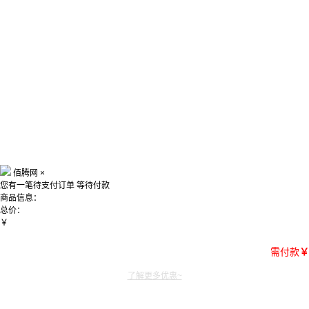
佰腾网
×
您有一笔待支付订单
等待付款
商品信息：
总价：
￥
需付款
￥
了解更多优惠~