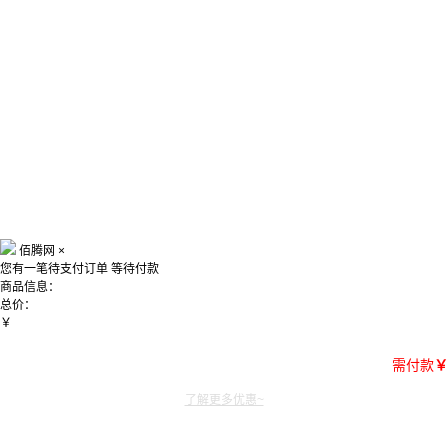
佰腾网
×
您有一笔待支付订单
等待付款
商品信息：
总价：
￥
需付款
￥
了解更多优惠~