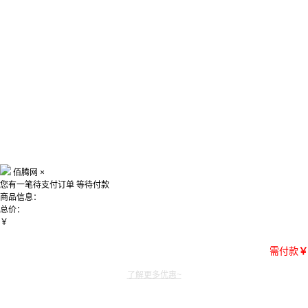
佰腾网
×
您有一笔待支付订单
等待付款
商品信息：
总价：
￥
需付款
￥
了解更多优惠~