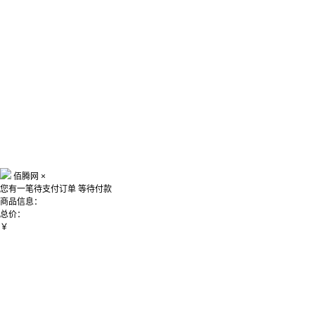
佰腾网
×
您有一笔待支付订单
等待付款
商品信息：
总价：
￥