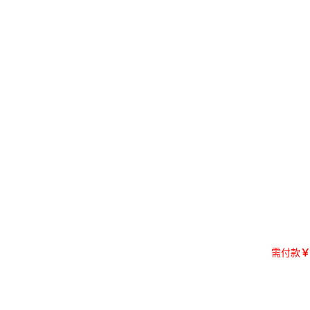
需付款
￥