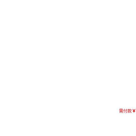
需付款
￥