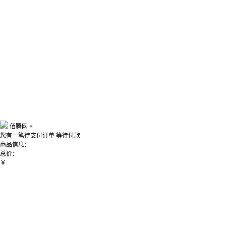
佰腾网
×
您有一笔待支付订单
等待付款
商品信息：
总价：
￥