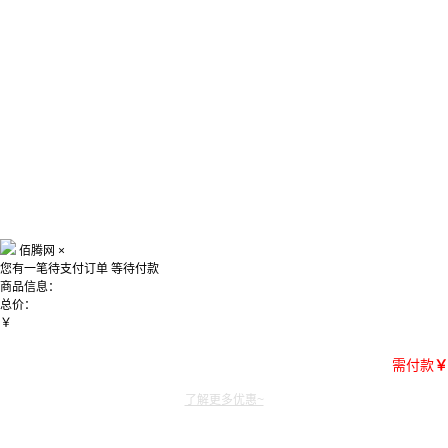
佰腾网
×
您有一笔待支付订单
等待付款
商品信息：
总价：
￥
需付款
￥
了解更多优惠~