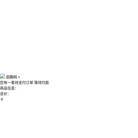
佰腾网
×
您有一笔待支付订单
等待付款
商品信息：
总价：
￥