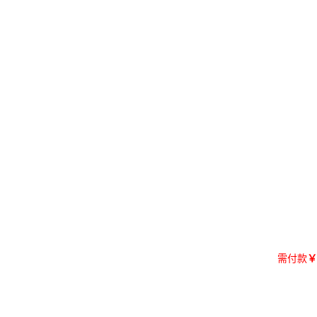
需付款
￥